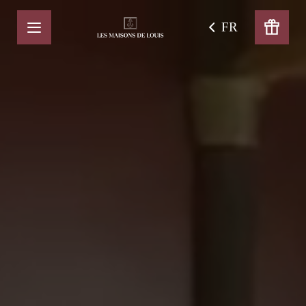
1 / 12
FR